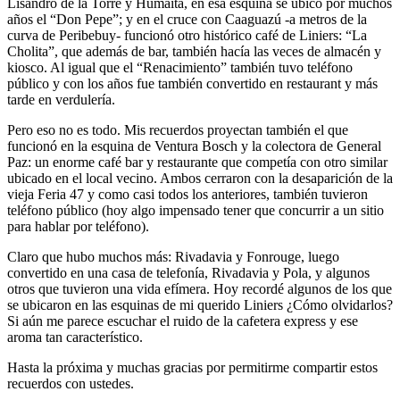
Lisandro de la Torre y Humaitá, en esa esquina se ubicó por muchos
años el “Don Pepe”; y en el cruce con Caaguazú -a metros de la
curva de Peribebuy- funcionó otro histórico café de Liniers: “La
Cholita”, que además de bar, también hacía las veces de almacén y
kiosco. Al igual que el “Renacimiento” también tuvo teléfono
público y con los años fue también convertido en restaurant y más
tarde en verdulería.
Pero eso no es todo. Mis recuerdos proyectan también el que
funcionó en la esquina de Ventura Bosch y la colectora de General
Paz: un enorme café bar y restaurante que competía con otro similar
ubicado en el local vecino. Ambos cerraron con la desaparición de la
vieja Feria 47 y como casi todos los anteriores, también tuvieron
teléfono público (hoy algo impensado tener que concurrir a un sitio
para hablar por teléfono).
Claro que hubo muchos más: Rivadavia y Fonrouge, luego
convertido en una casa de telefonía, Rivadavia y Pola, y algunos
otros que tuvieron una vida efímera. Hoy recordé algunos de los que
se ubicaron en las esquinas de mi querido Liniers ¿Cómo olvidarlos?
Si aún me parece escuchar el ruido de la cafetera express y ese
aroma tan característico.
Hasta la próxima y muchas gracias por permitirme compartir estos
recuerdos con ustedes.