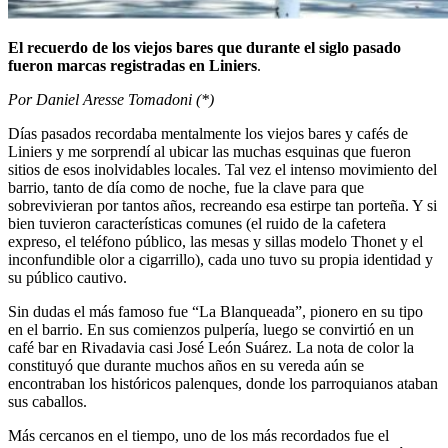
El recuerdo de los viejos bares que durante el siglo pasado
fueron
marcas registradas en Liniers
.
Por Daniel Aresse Tomadoni (*)
Días pasados recordaba mentalmente los viejos bares y cafés de
Liniers y me sorprendí al ubicar las muchas esquinas que fueron
sitios de esos inolvidables locales. Tal vez el intenso movimiento del
barrio, tanto de día como de noche, fue la clave para que
sobrevivieran por tantos años, recreando esa estirpe tan porteña. Y si
bien tuvieron características comunes (el ruido de la cafetera
expreso, el teléfono público, las mesas y sillas modelo Thonet y el
inconfundible olor a cigarrillo), cada uno tuvo su propia identidad y
su público cautivo.
Sin dudas el más famoso fue “La Blanqueada”, pionero en su tipo
en el barrio. En sus comienzos pulpería, luego se convirtió en un
café bar en Rivadavia casi José León Suárez. La nota de color la
constituyó que durante muchos años en su vereda aún se
encontraban los históricos palenques, donde los parroquianos ataban
sus caballos.
Más cercanos en el tiempo, uno de los más recordados fue el