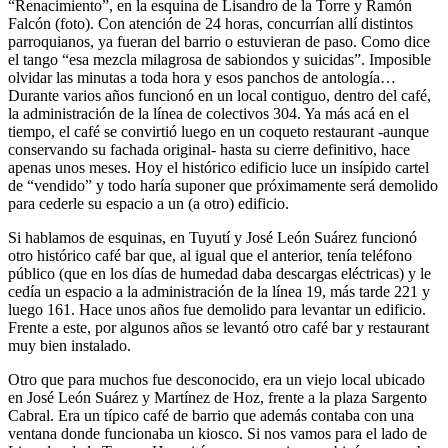
“Renacimiento”, en la esquina de Lisandro de la Torre y Ramón
Falcón (foto). Con atención de 24 horas, concurrían allí distintos
parroquianos, ya fueran del barrio o estuvieran de paso. Como dice
el tango “esa mezcla milagrosa de sabiondos y suicidas”. Imposible
olvidar las minutas a toda hora y esos panchos de antología…
Durante varios años funcionó en un local contiguo, dentro del café,
la administración de la línea de colectivos 304. Ya más acá en el
tiempo, el café se convirtió luego en un coqueto restaurant -aunque
conservando su fachada original- hasta su cierre definitivo, hace
apenas unos meses. Hoy el histórico edificio luce un insípido cartel
de “vendido” y todo haría suponer que próximamente será demolido
para cederle su espacio a un (a otro) edificio.
Si hablamos de esquinas, en Tuyutí y José León Suárez funcionó
otro histórico café bar que, al igual que el anterior, tenía teléfono
público (que en los días de humedad daba descargas eléctricas) y le
cedía un espacio a la administración de la línea 19, más tarde 221 y
luego 161. Hace unos años fue demolido para levantar un edificio.
Frente a este, por algunos años se levantó otro café bar y restaurant
muy bien instalado.
Otro que para muchos fue desconocido, era un viejo local ubicado
en José León Suárez y Martínez de Hoz, frente a la plaza Sargento
Cabral. Era un típico café de barrio que además contaba con una
ventana donde funcionaba un kiosco. Si nos vamos para el lado de