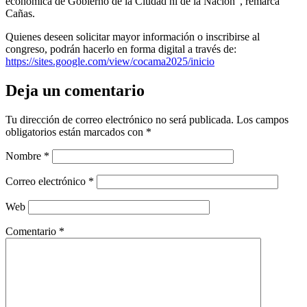
económica de Gobierno de la Ciudad ni de la Nación”, remarca
Cañas.
Quienes deseen solicitar mayor información o inscribirse al
congreso, podrán hacerlo en forma digital a través de:
https://sites.google.com/view/cocama2025/inicio
Deja un comentario
Tu dirección de correo electrónico no será publicada.
Los campos
obligatorios están marcados con
*
Nombre
*
Correo electrónico
*
Web
Comentario
*