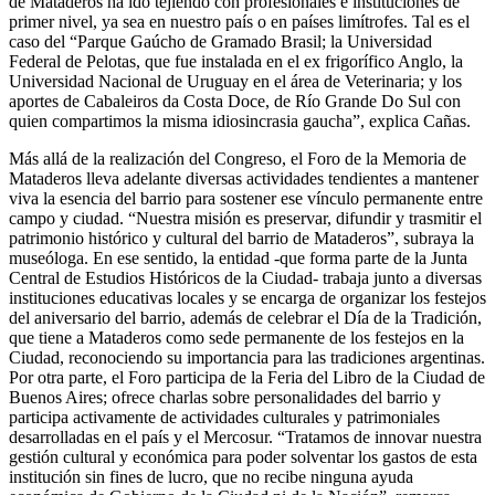
de Mataderos ha ido tejiendo con profesionales e instituciones de
primer nivel, ya sea en nuestro país o en países limítrofes. Tal es el
caso del “Parque Gaúcho de Gramado Brasil; la Universidad
Federal de Pelotas, que fue instalada en el ex frigorífico Anglo, la
Universidad Nacional de Uruguay en el área de Veterinaria; y los
aportes de Cabaleiros da Costa Doce, de Río Grande Do Sul con
quien compartimos la misma idiosincrasia gaucha”, explica Cañas.
Más allá de la realización del Congreso, el Foro de la Memoria de
Mataderos lleva adelante diversas actividades tendientes a mantener
viva la esencia del barrio para sostener ese vínculo permanente entre
campo y ciudad. “Nuestra misión es preservar, difundir y trasmitir el
patrimonio histórico y cultural del barrio de Mataderos”, subraya la
museóloga. En ese sentido, la entidad -que forma parte de la Junta
Central de Estudios Históricos de la Ciudad- trabaja junto a diversas
instituciones educativas locales y se encarga de organizar los festejos
del aniversario del barrio, además de celebrar el Día de la Tradición,
que tiene a Mataderos como sede permanente de los festejos en la
Ciudad, reconociendo su importancia para las tradiciones argentinas.
Por otra parte, el Foro participa de la Feria del Libro de la Ciudad de
Buenos Aires; ofrece charlas sobre personalidades del barrio y
participa activamente de actividades culturales y patrimoniales
desarrolladas en el país y el Mercosur. “Tratamos de innovar nuestra
gestión cultural y económica para poder solventar los gastos de esta
institución sin fines de lucro, que no recibe ninguna ayuda