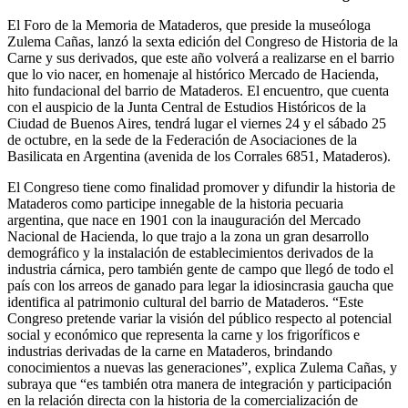
El Foro de la Memoria de Mataderos, que preside la museóloga
Zulema Cañas, lanzó la sexta edición del Congreso de Historia de la
Carne y sus derivados, que este año volverá a realizarse en el barrio
que lo vio nacer, en homenaje al histórico Mercado de Hacienda,
hito fundacional del barrio de Mataderos. El encuentro, que cuenta
con el auspicio de la Junta Central de Estudios Históricos de la
Ciudad de Buenos Aires, tendrá lugar el viernes 24 y el sábado 25
de octubre, en la sede de la Federación de Asociaciones de la
Basilicata en Argentina (avenida de los Corrales 6851, Mataderos).
El Congreso tiene como finalidad promover y difundir la historia de
Mataderos como participe innegable de la historia pecuaria
argentina, que nace en 1901 con la inauguración del Mercado
Nacional de Hacienda, lo que trajo a la zona un gran desarrollo
demográfico y la instalación de establecimientos derivados de la
industria cárnica, pero también gente de campo que llegó de todo el
país con los arreos de ganado para legar la idiosincrasia gaucha que
identifica al patrimonio cultural del barrio de Mataderos. “Este
Congreso pretende variar la visión del público respecto al potencial
social y económico que representa la carne y los frigoríficos e
industrias derivadas de la carne en Mataderos, brindando
conocimientos a nuevas las generaciones”, explica Zulema Cañas, y
subraya que “es también otra manera de integración y participación
en la relación directa con la historia de la comercialización de