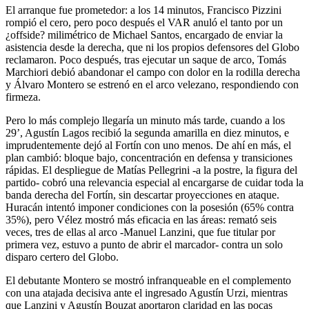
El arranque fue prometedor: a los 14 minutos, Francisco Pizzini
rompió el cero, pero poco después el VAR anuló el tanto por un
¿offside? milimétrico de Michael Santos, encargado de enviar la
asistencia desde la derecha, que ni los propios defensores del Globo
reclamaron. Poco después, tras ejecutar un saque de arco, Tomás
Marchiori debió abandonar el campo con dolor en la rodilla derecha
y Álvaro Montero se estrenó en el arco velezano, respondiendo con
firmeza.
Pero lo más complejo llegaría un minuto más tarde, cuando a los
29’, Agustín Lagos recibió la segunda amarilla en diez minutos, e
imprudentemente dejó al Fortín con uno menos. De ahí en más, el
plan cambió: bloque bajo, concentración en defensa y transiciones
rápidas. El despliegue de Matías Pellegrini -a la postre, la figura del
partido- cobró una relevancia especial al encargarse de cuidar toda la
banda derecha del Fortín, sin descartar proyecciones en ataque.
Huracán intentó imponer condiciones con la posesión (65% contra
35%), pero Vélez mostró más eficacia en las áreas: remató seis
veces, tres de ellas al arco -Manuel Lanzini, que fue titular por
primera vez, estuvo a punto de abrir el marcador- contra un solo
disparo certero del Globo.
El debutante Montero se mostró infranqueable en el complemento
con una atajada decisiva ante el ingresado Agustín Urzi, mientras
que Lanzini y Agustín Bouzat aportaron claridad en las pocas