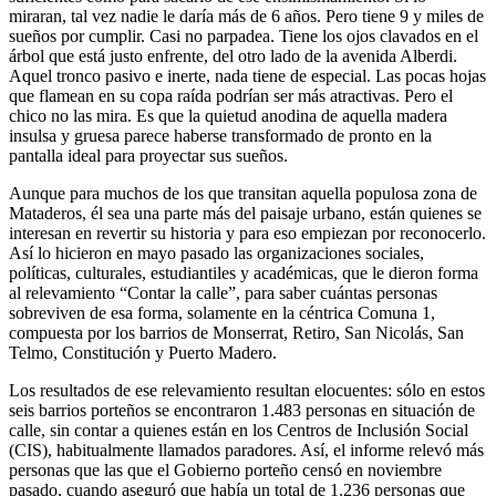
miraran, tal vez nadie le daría más de 6 años. Pero tiene 9 y miles de
sueños por cumplir. Casi no parpadea. Tiene los ojos clavados en el
árbol que está justo enfrente, del otro lado de la avenida Alberdi.
Aquel tronco pasivo e inerte, nada tiene de especial. Las pocas hojas
que flamean en su copa raída podrían ser más atractivas. Pero el
chico no las mira. Es que la quietud anodina de aquella madera
insulsa y gruesa parece haberse transformado de pronto en la
pantalla ideal para proyectar sus sueños.
Aunque para muchos de los que transitan aquella populosa zona de
Mataderos, él sea una parte más del paisaje urbano, están quienes se
interesan en revertir su historia y para eso empiezan por reconocerlo.
Así lo hicieron en mayo pasado las organizaciones sociales,
políticas, culturales, estudiantiles y académicas, que le dieron forma
al relevamiento “Contar la calle”, para saber cuántas personas
sobreviven de esa forma, solamente en la céntrica Comuna 1,
compuesta por los barrios de Monserrat, Retiro, San Nicolás, San
Telmo, Constitución y Puerto Madero.
Los resultados de ese relevamiento resultan elocuentes: sólo en estos
seis barrios porteños se encontraron 1.483 personas en situación de
calle, sin contar a quienes están en los Centros de Inclusión Social
(CIS), habitualmente llamados paradores. Así, el informe relevó más
personas que las que el Gobierno porteño censó en noviembre
pasado, cuando aseguró que había un total de 1.236 personas que