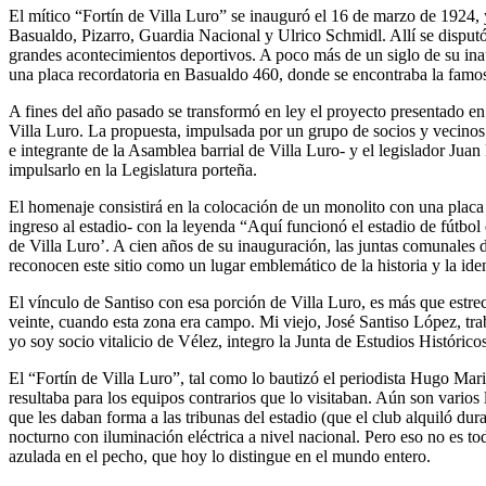
El mítico “Fortín de Villa Luro” se inauguró el 16 de marzo de 1924,
Basualdo, Pizarro, Guardia Nacional y Ulrico Schmidl. Allí se disputó 
grandes acontecimientos deportivos. A poco más de un siglo de su inau
una placa recordatoria en Basualdo 460, donde se encontraba la famosa
A fines del año pasado se transformó en ley el proyecto presentado en 
Villa Luro. La propuesta, impulsada por un grupo de socios y vecinos d
e integrante de la Asamblea barrial de Villa Luro- y el legislador Juan
impulsarlo en la Legislatura porteña.
El homenaje consistirá en la colocación de un monolito con una plac
ingreso al estadio- con la leyenda “Aquí funcionó el estadio de fútbo
de Villa Luro’. A cien años de su inauguración, las juntas comunales 
reconocen este sitio como un lugar emblemático de la historia y la id
El vínculo de Santiso con esa porción de Villa Luro, es más que estrech
veinte, cuando esta zona era campo. Mi viejo, José Santiso López, trab
yo soy socio vitalicio de Vélez, integro la Junta de Estudios Históric
El “Fortín de Villa Luro”, tal como lo bautizó el periodista Hugo Mari
resultaba para los equipos contrarios que lo visitaban. Aún son varios
que les daban forma a las tribunas del estadio (que el club alquiló du
nocturno con iluminación eléctrica a nivel nacional. Pero eso no es t
azulada en el pecho, que hoy lo distingue en el mundo entero.