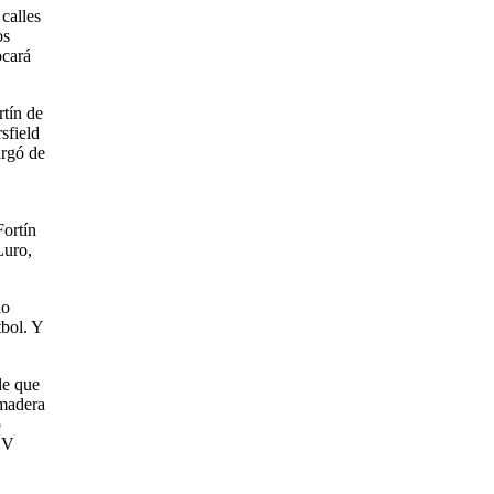
calles
os
ocará
rtín de
sfield
argó de
Fortín
Luro,
lo
tbol. Y
le que
 madera
o
a V