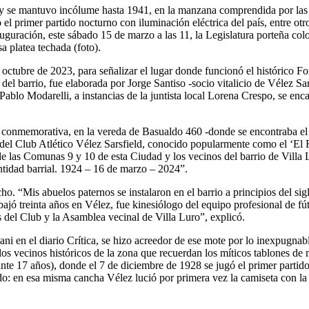
 y se mantuvo incólume hasta 1941, en la manzana comprendida por las 
el primer partido nocturno con iluminación eléctrica del país, entre otr
guración, este sábado 15 de marzo a las 11, la Legislatura porteña col
 platea techada (foto).
octubre de 2023, para señalizar el lugar donde funcionó el histórico Fo
el barrio, fue elaborada por Jorge Santiso -socio vitalicio de Vélez Sar
 Pablo Modarelli, a instancias de la juntista local Lorena Crespo, se enc
a conmemorativa, en la vereda de Basualdo 460 -donde se encontraba el
l del Club Atlético Vélez Sarsfield, conocido popularmente como el ‘El 
de las Comunas 9 y 10 de esta Ciudad y los vecinos del barrio de Villa 
entidad barrial. 1924 – 16 de marzo – 2024”.
o. “Mis abuelos paternos se instalaron en el barrio a principios del sig
ajó treinta años en Vélez, fue kinesiólogo del equipo profesional de fú
os del Club y la Asamblea vecinal de Villa Luro”, explicó.
ani en el diario Crítica, se hizo acreedor de ese mote por lo inexpugnab
 los vecinos históricos de la zona que recuerdan los míticos tablones de
rante 17 años), donde el 7 de diciembre de 1928 se jugó el primer partid
odo: en esa misma cancha Vélez lució por primera vez la camiseta con l