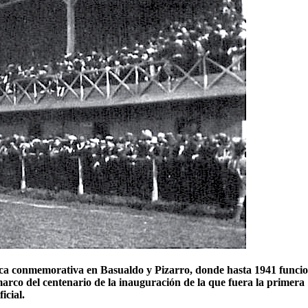
laca conmemorativa en Basualdo y Pizarro, donde hasta 1941 funci
l marco del centenario de la inauguración de la que fuera la primera
icial.