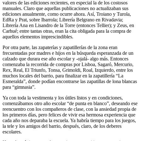
valores de las ediciones recientes, en especial la de los costosos
manuales. Claro que aquellas publicaciones no actualizaban sus
ediciones anualmente, como ocurre ahora. Así, Troiano y Turola,
EdRa y Prat, sobre Ibarrola; Librería Belgrano en Rivadavia;
Librería Ana en Lisandro de la Torre (entonces Tellier); y Zeus, en
Carhué; entre tantas otras, eran la cita obligada para la compra de
aquellos elementos imprescindibles.
Por otra parte, las zapaterías y zapatillerías de la zona eran
frecuentadas por madres e hijos en la búsqueda esperanzada de un
calzado que durara ese año escolar y -ojalá- algo más. Entonces
comenzaba la recorrida de compras por Lisboa, Sagaró, Mercurio,
Rex, Real, El Triunfo, Tonsa, Grimoldi, Roal, Izquierdo, entre los
muchos locales del barrio, para finalizar en la zapatillería “La
Esmeralda”, donde podían encontrarse las zapatillas de lona blancas
para “gimnasia”.
Ya con toda la vestimenta y los útiles listos y en condiciones,
comenzábamos otro año escolar “de punta en blanco”, deseando ese
reencuentro con los compañeros de clase, con la ansiedad propia de
los primeros días, pero felices de vivir esa hermosa experiencia que
cada año nos deparaba la escuela. Ya habría tiempo para los juegos,
la tele y los amigos del barrio, después, claro, de los deberes
escolares.