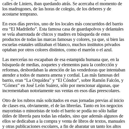
calles de Liniers, iban quedando atrás. Se acercaba el momento de
los madrugones, de las horas de colegio, de los deberes y de
acostarse temprano.
En esos días previos, uno de los locales más concurridos del barrio
era “El Madrileño”. Esta famosa casa de guardapolvos y delantales
se veía abarrotada de chicos y madres en búsqueda de estos
productos de todas las marcas famosas y colores, ya que, si bien las
escuelas estatales utilizaban el blanco, muchos institutos privados
optaban por otros colores distintos, como el marrón o el azul.
Las mercerías no escapaban de esa estampida humana que, en la
búsqueda de medias, zoquetes y elementos para la confección y
reformas, desbordaban la atención de las vendedoras que intentaban
atender a todos de manera amena y cordial. Las más famosas del
barrio, eran “La Orquídea” y “El Cóndor”, sobre Ramón Falcón, y
“Gómez” en José León Suárez, sólo por mencionar algunas, que
incrementaban notoriamente sus ventas en esos días preescolares.
Otro de los rubros más solicitados en esas jornadas previas al inicio
de clases era, obviamente, el de las librerías. Tanto en los negocios
mayoristas o minoristas de todo el barrio se podía no sólo hallar
útiles de librería para todas las edades, sino que además algunos de
ellos se dedicaban a la compra y venta de libros de textos, manuales
y otras publicaciones escolares, a fin de abaratar un tanto los altos