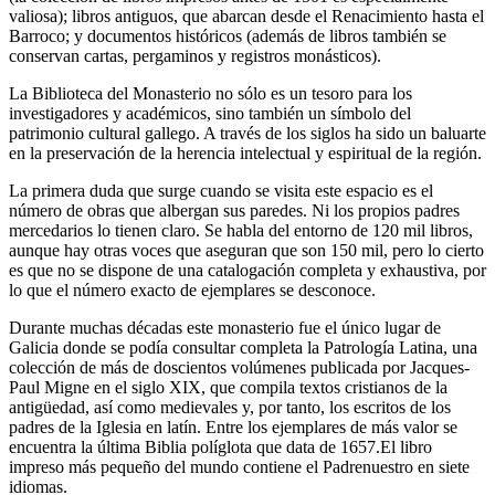
valiosa); libros antiguos, que abarcan desde el Renacimiento hasta el
Barroco; y documentos históricos (además de libros también se
conservan cartas, pergaminos y registros monásticos).
La Biblioteca del Monasterio no sólo es un tesoro para los
investigadores y académicos, sino también un símbolo del
patrimonio cultural gallego. A través de los siglos ha sido un baluarte
en la preservación de la herencia intelectual y espiritual de la región.
La primera duda que surge cuando se visita este espacio es el
número de obras que albergan sus paredes. Ni los propios padres
mercedarios lo tienen claro. Se habla del entorno de 120 mil libros,
aunque hay otras voces que aseguran que son 150 mil, pero lo cierto
es que no se dispone de una catalogación completa y exhaustiva, por
lo que el número exacto de ejemplares se desconoce.
Durante muchas décadas este monasterio fue el único lugar de
Galicia donde se podía consultar completa la Patrología Latina, una
colección de más de doscientos volúmenes publicada por Jacques-
Paul Migne en el siglo XIX, que compila textos cristianos de la
antigüedad, así como medievales y, por tanto, los escritos de los
padres de la Iglesia en latín. Entre los ejemplares de más valor se
encuentra la última Biblia políglota que data de 1657.El libro
impreso más pequeño del mundo contiene el Padrenuestro en siete
idiomas.