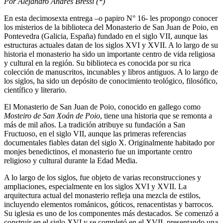
Por Alejandro Andrés Bressi (*)
En esta decimosexta entrega –o papiro N° 16- les propongo conocer
los misterios de la biblioteca del Monasterio de San Juan de Poio, en
Pontevedra (Galicia, España) fundado en el siglo VII, aunque las
estructuras actuales datan de los siglos XVI y XVII. A lo largo de su
historia el monasterio ha sido un importante centro de vida religiosa
y cultural en la región. Su biblioteca es conocida por su rica
colección de manuscritos, incunables y libros antiguos. A lo largo de
los siglos, ha sido un depósito de conocimiento teológico, filosófico,
científico y literario.
El Monasterio de San Juan de Poio, conocido en gallego como
Mosteiro de San Xoán de Poio
, tiene una historia que se remonta a
más de mil años. La tradición atribuye su fundación a San
Fructuoso, en el siglo VII, aunque las primeras referencias
documentales fiables datan del siglo X. Originalmente habitado por
monjes benedictinos, el monasterio fue un importante centro
religioso y cultural durante la Edad Media.
A lo largo de los siglos, fue objeto de varias reconstrucciones y
ampliaciones, especialmente en los siglos XVI y XVII. La
arquitectura actual del monasterio refleja una mezcla de estilos,
incluyendo elementos románicos, góticos, renacentistas y barrocos.
Su iglesia es uno de los componentes más destacados. Se comenzó a
construir en el siglo XVI y se completó en el XVII, presentando una