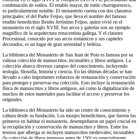
combinación de estilos. El retablo mayor, de estilo churrigueresco,
es particularmente notable. El monasterio cuenta con dos claustros
principales: el del Padre Feijoo, que lleva el nombre del famoso
erudito benedictino Benito Jerónimo Feijoo, quien vivió en el
monasterio en el siglo XVIII. Sus arcos y galerías son un ejemplo
magnífico de la arquitectura renacentista gallega. Y el claustro
Procesional, conocido por sus arcos románicos y sus capiteles
decorados, es un lugar de gran serenidad y belleza.
La biblioteca del Monasterio de San Juan de Poio es famosa por su
valiosa colección de manuscritos, incunables y libros antiguos. La
colección abarca diversos campos del conocimiento, incluyendo
teología, filosofía, historia y ciencia. En las últimas décadas se han
llevado a cabo importantes esfuerzos de restauración y conservación
para proteger y preservar esa colección. Esto incluye la restauración
física de manuscritos y libros antiguos, así como la digitalización de
muchos de estos materiales para facilitar el acceso y preservar los
originales.
La biblioteca del Monasterio ha sido un centro de conocimiento y
cultura desde su fundación. Los monjes benedictinos, que fueron los
primeros en habitar el monasterio, desempeñaron un papel crucial en
la recopilación y conservación de manuscritos y libros. Entre los
tesoros que alberga se incluyen manuscritos medievales; incunables
(la colección de libros impresos antes de 1501 es especialmente